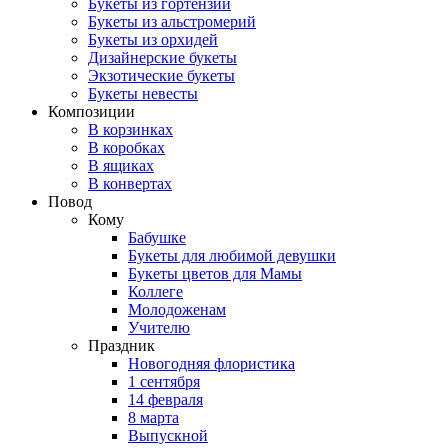
Букеты из гортензий
Букеты из альстромерий
Букеты из орхидей
Дизайнерские букеты
Экзотические букеты
Букеты невесты
Композиции
В корзинках
В коробках
В ящиках
В конвертах
Повод
Кому
Бабушке
Букеты для любимой девушки
Букеты цветов для Мамы
Коллеге
Молодоженам
Учителю
Праздник
Новогодняя флористика
1 сентября
14 февраля
8 марта
Выпускной