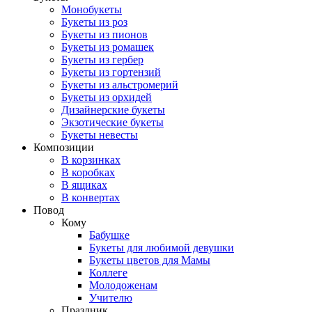
Монобукеты
Букеты из роз
Букеты из пионов
Букеты из ромашек
Букеты из гербер
Букеты из гортензий
Букеты из альстромерий
Букеты из орхидей
Дизайнерские букеты
Экзотические букеты
Букеты невесты
Композиции
В корзинках
В коробках
В ящиках
В конвертах
Повод
Кому
Бабушке
Букеты для любимой девушки
Букеты цветов для Мамы
Коллеге
Молодоженам
Учителю
Праздник