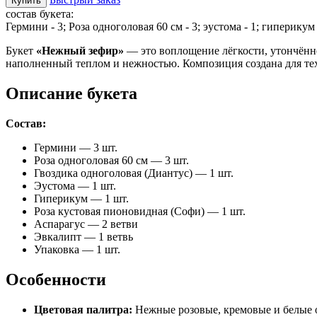
Купить
состав букета:
Гермини - 3; Роза одноголовая 60 см - 3; эустома - 1; гиперикум 
Букет
«Нежный зефир»
— это воплощение лёгкости, утончённо
наполненный теплом и нежностью. Композиция создана для тех
Описание букета
Состав:
Гермини — 3 шт.
Роза одноголовая 60 см — 3 шт.
Гвоздика одноголовая (Диантус) — 1 шт.
Эустома — 1 шт.
Гиперикум — 1 шт.
Роза кустовая пионовидная (Софи) — 1 шт.
Аспарагус — 2 ветви
Эвкалипт — 1 ветвь
Упаковка — 1 шт.
Особенности
Цветовая палитра:
Нежные розовые, кремовые и белые 