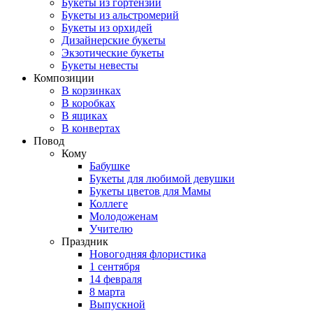
Букеты из гортензий
Букеты из альстромерий
Букеты из орхидей
Дизайнерские букеты
Экзотические букеты
Букеты невесты
Композиции
В корзинках
В коробках
В ящиках
В конвертах
Повод
Кому
Бабушке
Букеты для любимой девушки
Букеты цветов для Мамы
Коллеге
Молодоженам
Учителю
Праздник
Новогодняя флористика
1 сентября
14 февраля
8 марта
Выпускной