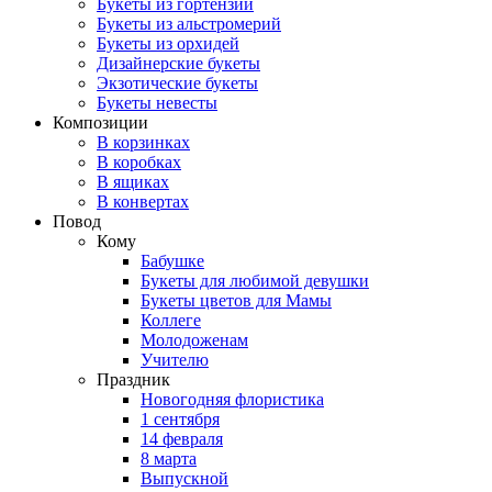
Букеты из гортензий
Букеты из альстромерий
Букеты из орхидей
Дизайнерские букеты
Экзотические букеты
Букеты невесты
Композиции
В корзинках
В коробках
В ящиках
В конвертах
Повод
Кому
Бабушке
Букеты для любимой девушки
Букеты цветов для Мамы
Коллеге
Молодоженам
Учителю
Праздник
Новогодняя флористика
1 сентября
14 февраля
8 марта
Выпускной