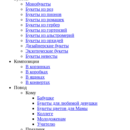
Монобукеты
Букеты из роз
Букеты из пионов
Букеты из ромашек
Букеты из гербер
Букеты из гортензий
Букеты из альстромерий
Букеты из орхидей
Дизайнерские букеты
Экзотические букеты
Букеты невесты
Композиции
В корзинках
В коробках
В ящиках
В конвертах
Повод
Кому
Бабушке
Букеты для любимой девушки
Букеты цветов для Мамы
Коллеге
Молодоженам
Учителю
Праздник