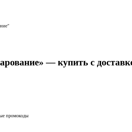
ание"
арование» — купить с доставк
вые промокоды