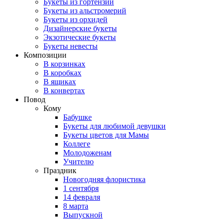
Букеты из гортензий
Букеты из альстромерий
Букеты из орхидей
Дизайнерские букеты
Экзотические букеты
Букеты невесты
Композиции
В корзинках
В коробках
В ящиках
В конвертах
Повод
Кому
Бабушке
Букеты для любимой девушки
Букеты цветов для Мамы
Коллеге
Молодоженам
Учителю
Праздник
Новогодняя флористика
1 сентября
14 февраля
8 марта
Выпускной