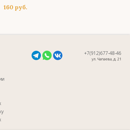
160
руб.
+7(912)677-48-46
ул. Чапаева, д. 21
ии
х
ку
х