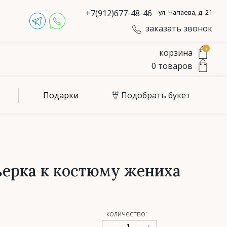
+7(912)677-48-46
ул. Чапаева, д. 21
заказать звонок
0
корзина
0
товаров
Подарки
Подобрать букет
ьерка к костюму жениха
.
количество: