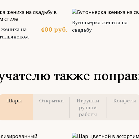
Бутоньерка жениха на
400
руб.
 жениха на
свадьбу
итальянском
учателю также понрав
Шары
Открытки
Игрушки
Конфеты
ручной
работы