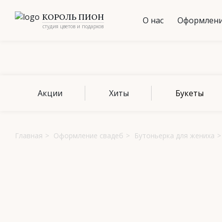
КОРОЛЬ ПИОН
О нас
Оформлени
студия цветов и подарков
Акции
Хиты
Букеты
Главная
>
Оформление свадеб
>
Бутоньерка для жениха
>