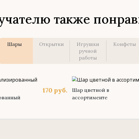
учателю также понрав
Шары
Открытки
Игрушки
Конфеты
ручной
работы
170
руб.
Шар цветной в
ованный
ассортименте