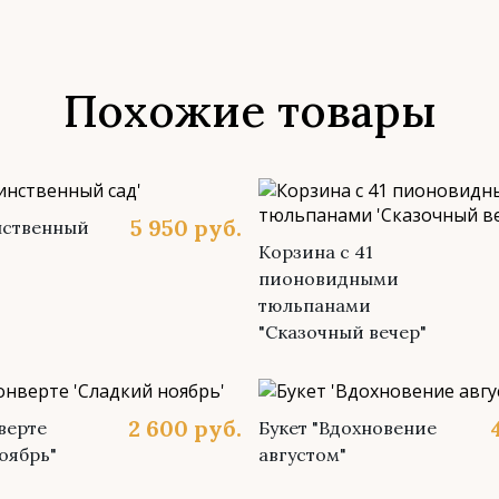
Похожие товары
5 950
руб.
нственный
Корзина с 41
пионовидными
тюльпанами
"Сказочный вечер"
2 600
руб.
верте
Букет "Вдохновение
оябрь"
августом"