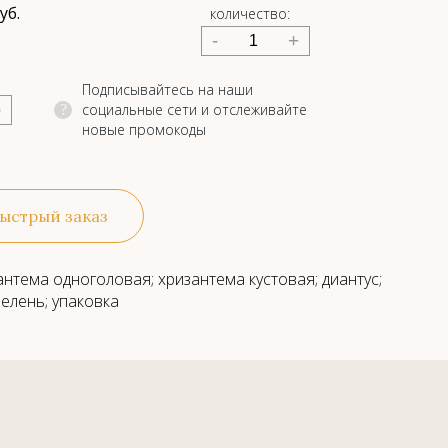
уб.
количество:
-
+
Подписывайтесь на наши
социальные сети и отслеживайте
?
новые промокоды
ыстрый заказ
антема одноголовая; хризантема кустовая; диантус;
зелень; упаковка