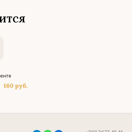
ится
160
руб.