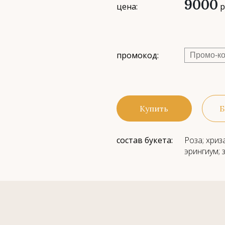
9000
цена:
р
промокод:
Купить
Б
состав букета:
Роза; хриз
эрингиум; 