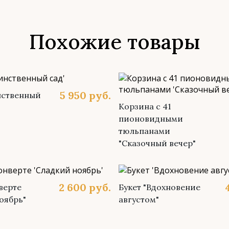
Похожие товары
5 950
руб.
нственный
Корзина с 41
пионовидными
тюльпанами
"Сказочный вечер"
2 600
руб.
верте
Букет "Вдохновение
оябрь"
августом"