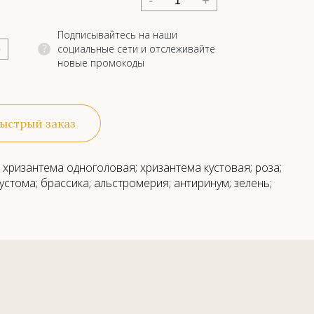
-
+
Подписывайтесь на наши
социальные сети и отслеживайте
?
новые промокоды
ыстрый заказ
 хризантема одноголовая; хризантема кустовая; роза;
эустома; брассика; альстромерия; антиринум; зелень;