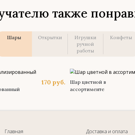
учателю также понрав
Шары
Открытки
Игрушки
Конфеты
ручной
работы
170
руб.
Шар цветной в
ованный
ассортименте
Главная
Доставка и оплата