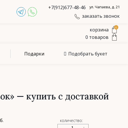
+7(912)677-48-46
ул. Чапаева, д. 21
заказать звонок
0
корзина
0
товаров
Подарки
Подобрать букет
ок» — купить с доставкой
б.
количество: