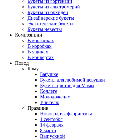
Букеты из гортензий
Букеты из альстромерий
Букеты из орхидей
Дизайнерские букеты
Экзотические букеты
Букеты невесты
Композиции
В корзинках
В коробках
В ящиках
В конвертах
Повод
Кому
Бабушке
Букеты для любимой девушки
Букеты цветов для Мамы
Коллеге
Молодоженам
Учителю
Праздник
Новогодняя флористика
1 сентября
14 февраля
8 марта
Выпускной