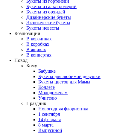
Букеты из гортензий
Букеты из альстромерий
Букеты из орхидей
Дизайнерские букеты
Экзотические букеты
Букеты невесты
Композиции
В корзинках
В коробках
В ящиках
В конвертах
Повод
Кому
Бабушке
Букеты для любимой девушки
Букеты цветов для Мамы
Коллеге
Молодоженам
Учителю
Праздник
Новогодняя флористика
1 сентября
14 февраля
8 марта
Выпускной