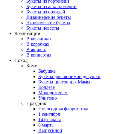
Букеты из гортензий
Букеты из альстромерий
Букеты из орхидей
Дизайнерские букеты
Экзотические букеты
Букеты невесты
Композиции
В корзинках
В коробках
В ящиках
В конвертах
Повод
Кому
Бабушке
Букеты для любимой девушки
Букеты цветов для Мамы
Коллеге
Молодоженам
Учителю
Праздник
Новогодняя флористика
1 сентября
14 февраля
8 марта
Выпускной